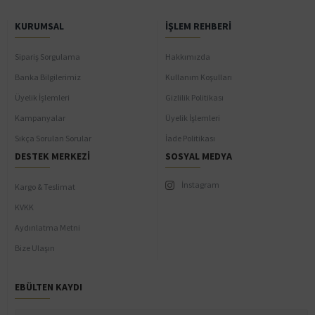
KURUMSAL
İŞLEM REHBERI
Sipariş Sorgulama
Hakkımızda
Banka Bilgilerimiz
Kullanım Koşulları
Üyelik İşlemleri
Gizlilik Politikası
Kampanyalar
Üyelik İşlemleri
Sıkça Sorulan Sorular
İade Politikası
DESTEK MERKEZI
SOSYAL MEDYA
İnstagram
Kargo & Teslimat
KVKK
Aydınlatma Metni
Bize Ulaşın
EBÜLTEN KAYDI