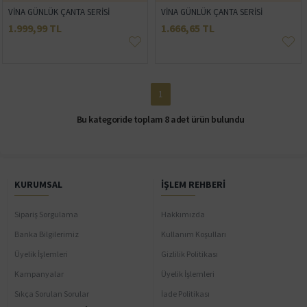
VİNA GÜNLÜK ÇANTA SERİSİ
VİNA GÜNLÜK ÇANTA SERİSİ
1.999,99 TL
1.666,65 TL
1
Bu kategoride toplam 8 adet ürün bulundu
KURUMSAL
İŞLEM REHBERI
Sipariş Sorgulama
Hakkımızda
Banka Bilgilerimiz
Kullanım Koşulları
Üyelik İşlemleri
Gizlilik Politikası
Kampanyalar
Üyelik İşlemleri
Sıkça Sorulan Sorular
İade Politikası