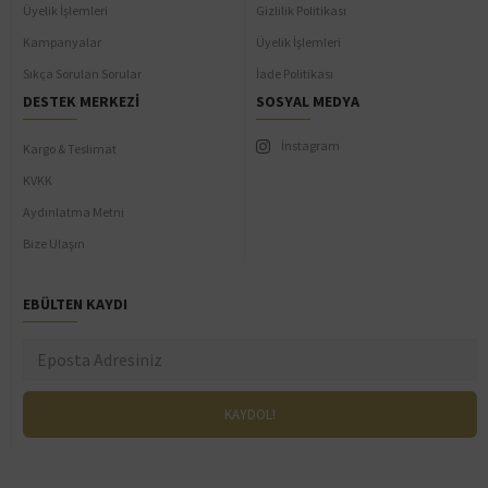
Üyelik İşlemleri
Gizlilik Politikası
Kampanyalar
Üyelik İşlemleri
Sıkça Sorulan Sorular
İade Politikası
DESTEK MERKEZI
SOSYAL MEDYA
İnstagram
Kargo & Teslimat
KVKK
Aydınlatma Metni
Bize Ulaşın
EBÜLTEN KAYDI