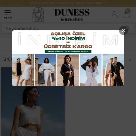
0
PÜSKÜLLÜ CROP VE ETEK TAKIM
Ürün Filtreleme