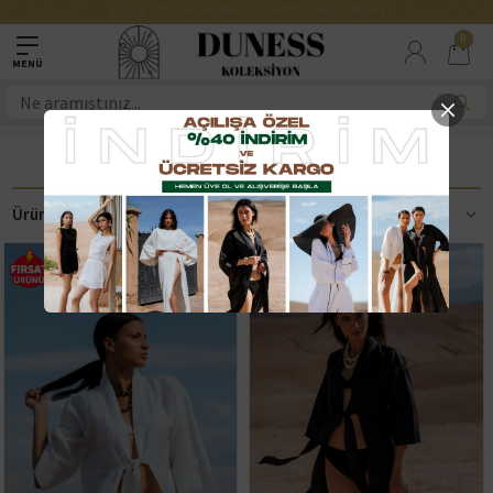
0
UZUN KİMONO
Ürün Filtreleme