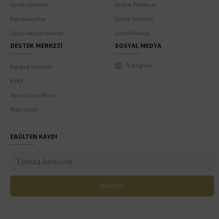
Üyelik İşlemleri
Gizlilik Politikası
Kampanyalar
Üyelik İşlemleri
Sıkça Sorulan Sorular
İade Politikası
DESTEK MERKEZI
SOSYAL MEDYA
İnstagram
Kargo & Teslimat
KVKK
Aydınlatma Metni
Bize Ulaşın
EBÜLTEN KAYDI