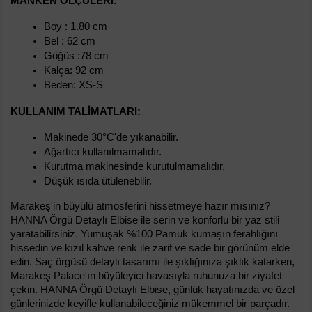
MANKEN ÖLÇÜLERI:
Boy : 1.80 cm
Bel : 62 cm
Göğüs :78 cm
Kalça: 92 cm
Beden: XS-S
KULLANIM TALIMATLARI:
Makinede 30°C'de yıkanabilir.
Ağartıcı kullanılmamalıdır.
Kurutma makinesinde kurutulmamalıdır.
Düşük ısıda ütülenebilir.
Marakeş'in büyülü atmosferini hissetmeye hazır mısınız? 
HANNA Örgü Detaylı Elbise ile serin ve konforlu bir yaz stili 
yaratabilirsiniz. Yumuşak %100 Pamuk kumaşın ferahlığını 
hissedin ve kızıl kahve renk ile zarif ve sade bir görünüm elde 
edin. Saç örgüsü detaylı tasarımı ile şıklığınıza şıklık katarken, 
Marakeş Palace'ın büyüleyici havasıyla ruhunuza bir ziyafet 
çekin. HANNA Örgü Detaylı Elbise, günlük hayatınızda ve özel 
günlerinizde keyifle kullanabileceğiniz mükemmel bir parçadır. 