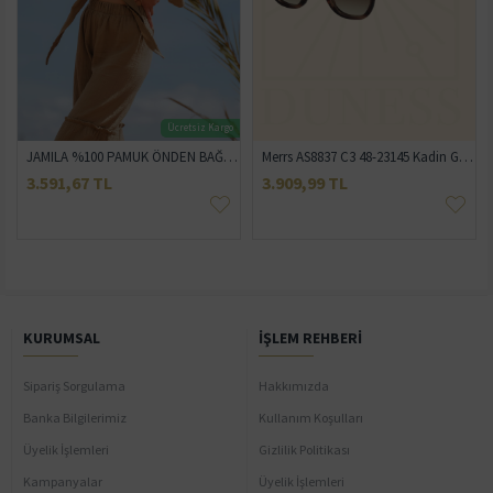
Ücretsiz Kargo
JAMILA %100 PAMUK ÖNDEN BAĞLAMALI CROP VE PALAZZO PANTOLON TAKIM
Merrs AS8837 C3 48-23145 Kadin Günes Gözlügü
3.591,67 TL
3.909,99 TL
KURUMSAL
İŞLEM REHBERI
Sipariş Sorgulama
Hakkımızda
Banka Bilgilerimiz
Kullanım Koşulları
Üyelik İşlemleri
Gizlilik Politikası
Kampanyalar
Üyelik İşlemleri