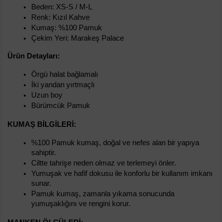
Beden: XS-S / M-L
Renk: Kızıl Kahve
Kumaş: %100 Pamuk
Çekim Yeri: Marakeş Palace
Ürün Detayları:
Örgü halat bağlamalı
İki yandan yırtmaçlı
Uzun boy
Bürümcük Pamuk
KUMAŞ BILGILERI:
%100 Pamuk kumaş, doğal ve nefes alan bir yapıya 
sahiptir.
Ciltte tahrişe neden olmaz ve terlemeyi önler.
Yumuşak ve hafif dokusu ile konforlu bir kullanım imkanı 
sunar.
Pamuk kumaş, zamanla yıkama sonucunda 
yumuşaklığını ve rengini korur.