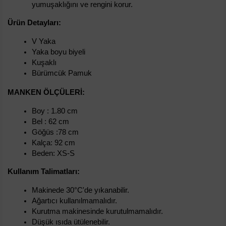
yumuşaklığını ve rengini korur.
Ürün Detayları:
V Yaka
Yaka boyu biyeli
Kuşaklı
Bürümcük Pamuk
MANKEN ÖLÇÜLERI:
Boy : 1.80 cm
Bel : 62 cm
Göğüs :78 cm
Kalça: 92 cm
Beden: XS-S
Kullanım Talimatları:
Makinede 30°C'de yıkanabilir.
Ağartıcı kullanılmamalıdır.
Kurutma makinesinde kurutulmamalıdır.
Düşük ısıda ütülenebilir.