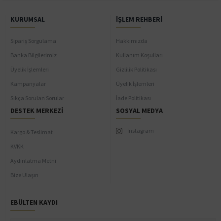
KURUMSAL
İŞLEM REHBERI
Sipariş Sorgulama
Hakkımızda
Banka Bilgilerimiz
Kullanım Koşulları
Üyelik İşlemleri
Gizlilik Politikası
Kampanyalar
Üyelik İşlemleri
Sıkça Sorulan Sorular
İade Politikası
DESTEK MERKEZI
SOSYAL MEDYA
İnstagram
Kargo & Teslimat
KVKK
Aydınlatma Metni
Bize Ulaşın
EBÜLTEN KAYDI