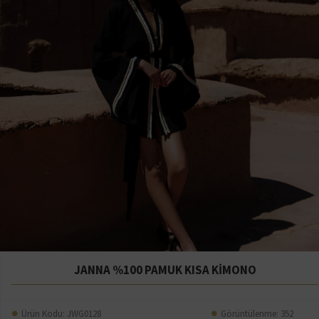
JANNA %100 PAMUK KISA KİMONO
Ürün Kodu:
JWG0128
Görüntülenme: 352