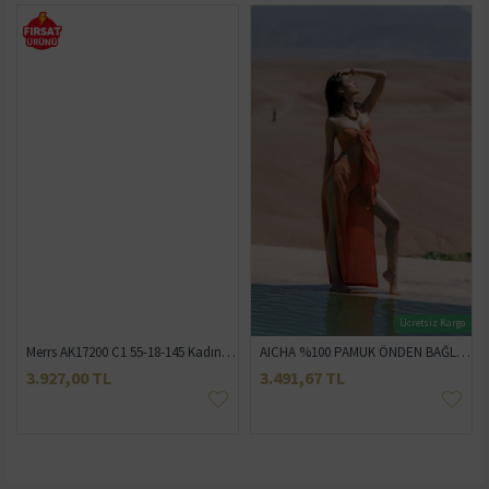
Ücretsiz Kargo
Merrs AK17200 C1 55-18-145 Kadın Güneş Gözlüğü
AICHA %100 PAMUK ÖNDEN BAĞLAMALI BÜSTİYER VE YIRTMAÇLI PANTOLON
LOUBNA %6
,00 TL
3.491,67 TL
3.691,66