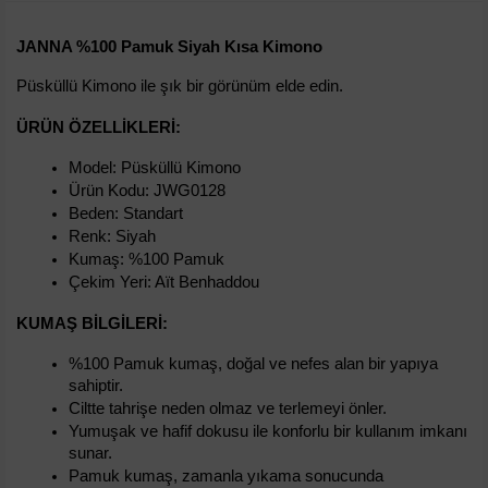
JANNA %100 Pamuk Siyah Kısa Kimono
Püsküllü Kimono ile şık bir görünüm elde edin.
ÜRÜN ÖZELLIKLERI:
Model: Püsküllü Kimono
Ürün Kodu: JWG0128
Beden: Standart
Renk: Siyah
Kumaş: %100 Pamuk
Çekim Yeri: Aït Benhaddou
KUMAŞ BILGILERI:
%100 Pamuk kumaş, doğal ve nefes alan bir yapıya 
sahiptir.
Ciltte tahrişe neden olmaz ve terlemeyi önler.
Yumuşak ve hafif dokusu ile konforlu bir kullanım imkanı 
sunar.
Pamuk kumaş, zamanla yıkama sonucunda 