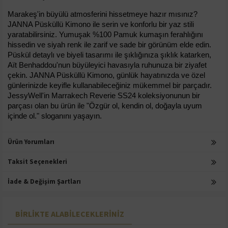
Marakeş'in büyülü atmosferini hissetmeye hazır mısınız? 
JANNA Püsküllü Kimono ile serin ve konforlu bir yaz stili 
yaratabilirsiniz. Yumuşak %100 Pamuk kumaşın ferahlığını 
hissedin ve siyah renk ile zarif ve sade bir görünüm elde edin. 
Püskül detaylı ve biyeli tasarımı ile şıklığınıza şıklık katarken, 
Aït Benhaddou'nun büyüleyici havasıyla ruhunuza bir ziyafet 
çekin. JANNA Püsküllü Kimono, günlük hayatınızda ve özel 
günlerinizde keyifle kullanabileceğiniz mükemmel bir parçadır. 
JessyWell'in Marrakech Reverie SS24 koleksiyonunun bir 
parçası olan bu ürün ile "Özgür ol, kendin ol, doğayla uyum 
içinde ol." sloganını yaşayın.
Ürün Yorumları
Taksit Seçenekleri
İade & Değişim Şartları
BIRLIKTE ALABILECEKLERINIZ