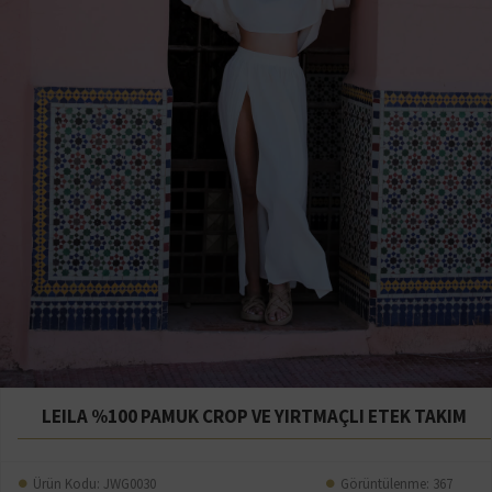
LEILA %100 PAMUK CROP VE YIRTMAÇLI ETEK TAKIM
Ürün Kodu:
JWG0030
Görüntülenme: 367