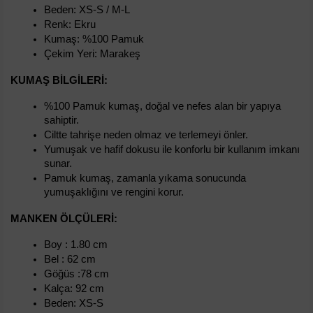
Beden: XS-S / M-L
Renk: Ekru
Kumaş: %100 Pamuk
Çekim Yeri: Marakeş
KUMAŞ BILGILERI:
%100 Pamuk kumaş, doğal ve nefes alan bir yapıya 
sahiptir.
Ciltte tahrişe neden olmaz ve terlemeyi önler.
Yumuşak ve hafif dokusu ile konforlu bir kullanım imkanı 
sunar.
Pamuk kumaş, zamanla yıkama sonucunda 
yumuşaklığını ve rengini korur.
MANKEN ÖLÇÜLERI:
Boy : 1.80 cm
Bel : 62 cm
Göğüs :78 cm
Kalça: 92 cm
Beden: XS-S