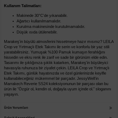
Kullanım Talimatları:
Makinede 30°C'de yıkanabilir.
Ağartıcı kullanılmamalıdır.
Kurutma makinesinde kurutulmamalıdır.
Düşük ısıda ütülenebilir.
Marakeş'in büyülü atmosferini hissetmeye hazır mısınız? LEILA 
Crop ve Yırtmaçlı Etek Takımı ile serin ve konforlu bir yaz stili 
yaratabilirsiniz. Yumuşak %100 Pamuk kumaşın ferahlığını 
hissedin ve ekru renk ile zarif ve sade bir görünüm elde edin. 
Tasarımı ile şıklığınıza şıklık katarken, Marakeş'in büyüleyici 
havasıyla ruhunuza bir ziyafet çekin. LEILA Crop ve Yırtmaçlı 
Etek Takımı, günlük hayatınızda ve özel günlerinizde keyifle 
kullanabileceğiniz mükemmel bir parçadır. JessyWell'in 
Marrakech Reverie SS24 koleksiyonunun bir parçası olan bu 
ürün ile "Özgür ol, kendin ol, doğayla uyum içinde ol." sloganını 
yaşayın.
Ürün Yorumları
Taksit Seçenekleri