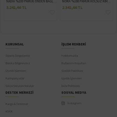
x Güneş Gözlüğü
NADIA %100 PAMUK ÖNDEN BAĞLAMALI CROP VE ŞORT TAKIM
NORA %100 PAMUK KOLSUZ KİMONO
3.241,66 TL
2.341,66 TL
KURUMSAL
İŞLEM REHBERI
Sipariş Sorgulama
Hakkımızda
Banka Bilgilerimiz
Kullanım Koşulları
Üyelik İşlemleri
Gizlilik Politikası
Kampanyalar
Üyelik İşlemleri
Sıkça Sorulan Sorular
İade Politikası
DESTEK MERKEZI
SOSYAL MEDYA
İnstagram
Kargo & Teslimat
KVKK