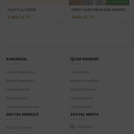
Ücretsiz Kargo
 Gözlüğü
TALİA PLAJ SERİSİ
AMIRA %100 PAMUK KISA KİMONO VE PANTOLON TAKIM
2.083,33 TL
4.641,67 TL
KURUMSAL
İŞLEM REHBERI
Sipariş Sorgulama
Hakkımızda
Banka Bilgilerimiz
Kullanım Koşulları
Üyelik İşlemleri
Gizlilik Politikası
Kampanyalar
Üyelik İşlemleri
Sıkça Sorulan Sorular
İade Politikası
DESTEK MERKEZI
SOSYAL MEDYA
İnstagram
Kargo & Teslimat