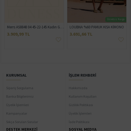
Ücretsiz Kargo
Merrs AS8848 04 45-22-145 Kadın Güneş Gözlüğü
LOUBNA %60 PAMUK KISA KİMONO
3.909,99 TL
3.691,66 TL
KURUMSAL
İŞLEM REHBERI
Sipariş Sorgulama
Hakkımızda
Banka Bilgilerimiz
Kullanım Koşulları
Üyelik İşlemleri
Gizlilik Politikası
Kampanyalar
Üyelik İşlemleri
Sıkça Sorulan Sorular
İade Politikası
DESTEK MERKEZI
SOSYAL MEDYA