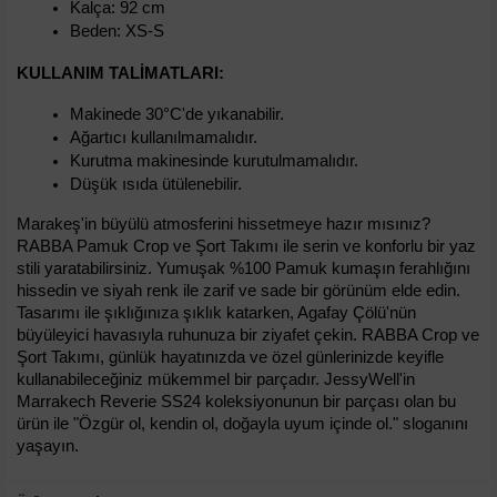
Kalça: 92 cm
Beden: XS-S
KULLANIM TALIMATLARI:
Makinede 30°C'de yıkanabilir.
Ağartıcı kullanılmamalıdır.
Kurutma makinesinde kurutulmamalıdır.
Düşük ısıda ütülenebilir.
Marakeş'in büyülü atmosferini hissetmeye hazır mısınız? 
RABBA Pamuk Crop ve Şort Takımı ile serin ve konforlu bir yaz 
stili yaratabilirsiniz. Yumuşak %100 Pamuk kumaşın ferahlığını 
hissedin ve siyah renk ile zarif ve sade bir görünüm elde edin. 
Tasarımı ile şıklığınıza şıklık katarken, Agafay Çölü'nün 
büyüleyici havasıyla ruhunuza bir ziyafet çekin. RABBA Crop ve 
Şort Takımı, günlük hayatınızda ve özel günlerinizde keyifle 
kullanabileceğiniz mükemmel bir parçadır. JessyWell'in 
Marrakech Reverie SS24 koleksiyonunun bir parçası olan bu 
ürün ile "Özgür ol, kendin ol, doğayla uyum içinde ol." sloganını 
yaşayın.