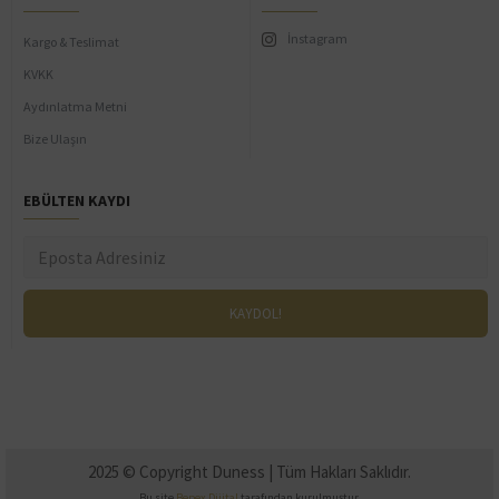
İnstagram
Kargo & Teslimat
KVKK
Aydınlatma Metni
Bize Ulaşın
EBÜLTEN KAYDI
2025 © Copyright Duness | Tüm Hakları Saklıdır.
Bu site
Bepex Dijital
tarafından kurulmuştur.