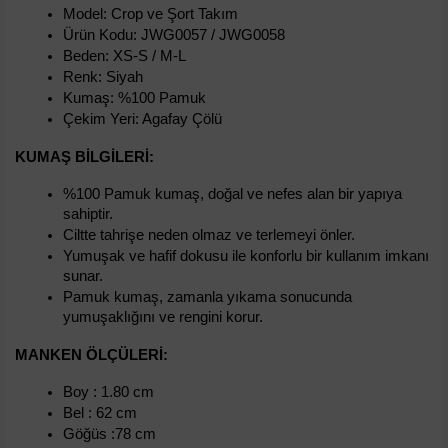
Model: Crop ve Şort Takım
Ürün Kodu: JWG0057 / JWG0058
Beden: XS-S / M-L
Renk: Siyah
Kumaş: %100 Pamuk
Çekim Yeri: Agafay Çölü
KUMAŞ BILGILERI:
%100 Pamuk kumaş, doğal ve nefes alan bir yapıya 
sahiptir.
Ciltte tahrişe neden olmaz ve terlemeyi önler.
Yumuşak ve hafif dokusu ile konforlu bir kullanım imkanı 
sunar.
Pamuk kumaş, zamanla yıkama sonucunda 
yumuşaklığını ve rengini korur.
MANKEN ÖLÇÜLERI:
Boy : 1.80 cm
Bel : 62 cm
Göğüs :78 cm