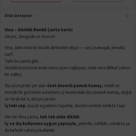
Ürün Detayları
Vina – Günlük Renkli Çanta Serisi
Akışta, Dengede ve Seninle
Vina, adını eski bir müzik aletinden alıyor — sesi yumuşak, kendisi
zarif.
Tıpkı bu çanta gibi…
Günlük koşturmacanda sana uyum sağlayan, sade ama dikkat çeken
bir eşlikçi.
Dış yüzeyinde yer alan
özel desenli pamuk kumaş
, renkli ve
enerjik bir görünüm sunarken; iç kısmındaki düz pamuk kumaş, doğal
ve ferah bir iç dünya yaratır.
İçteki cep
, küçük eşyalarını toparlar, düzeni seninle birlikte taşır.
Her bir Vina çanta,
tek tek elde dikildi
.
İç ve dış kullanıma uygun yapısıyla
, şehirde, sahilde, sokakta ya
da kafede rahatça kullanılır.