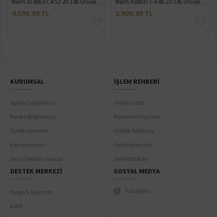
 Güneş Gözlüğü
Merrs AT8863 C4 52-20-140 Unisex Güneş Gözlüğü
Merrs AS8837 C4 48-23-145 Unisex Güneş Gözlüğü
4.599,99 TL
3.909,99 TL
KURUMSAL
İŞLEM REHBERI
Sipariş Sorgulama
Hakkımızda
Banka Bilgilerimiz
Kullanım Koşulları
Üyelik İşlemleri
Gizlilik Politikası
Kampanyalar
Üyelik İşlemleri
Sıkça Sorulan Sorular
İade Politikası
DESTEK MERKEZI
SOSYAL MEDYA
İnstagram
Kargo & Teslimat
KVKK