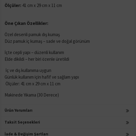
Ölçüler:
41 cm x 29 cm x 11 cm
Öne Çıkan Özellikler:
Özel desenli pamuk dış kumaş
Düz pamuk iç kumaş – sade ve doğal görünüm
İçte cepli yapı – düzenli kullanım
Elde dikildi – her biri özenle üretildi
İç ve dış kullanıma uygun
Günlük kullanım için hafif ve sağlam yapı
Ölçüler: 41 cm x 29 cm x 11 cm
Makinede Yıkama (30 Derece)
Ürün Yorumları
Taksit Seçenekleri
İade & Değişim Şartları